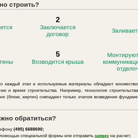
но строить?
2
ется
Заключается
Заливает
договор
5
Монтируют
стены
Возводится крыша
коммуникаци
отдело
то каждый этап и используемые материалы обладают множество
гию и время строительства. Например, технология строительства
мня (блоки, кирпич) совпадают только этапом возведения фундаме
ожно обратиться?
лефону
(495) 6688690;
помощью специальной формы или отправить
заявку
на расчет;