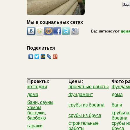
Мы в социальных сетях
Вас интересуют
дома
Поделиться
Проекты:
Цены:
Фото ра
коттеджи
проектные работы
фундам
дома
фундамент
дома
бани, сауны,
срубы из бревна
бани
хамам
беседки,
срубы и
срубы из бруса
барбекю
бревна
строительные
срубы и
гаражи
работы
бруса