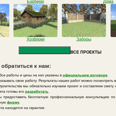
Барбекю
Дома
Хозблоки
Заборы
ВСЕ ПРОЕКТЫ
 обратиться к нам:
 Все работы и цены на них указаны в
официальном договоре
.
казывать свою работу. Результаты наших работ можно посмотреть 
троительства мы обязательно изучаем проект и составляем смету 
кта готовы его
разработать
.
вы предоставить бесплатную профессиональную консультацию п
ьную
форму
.
та находится на гарантии.