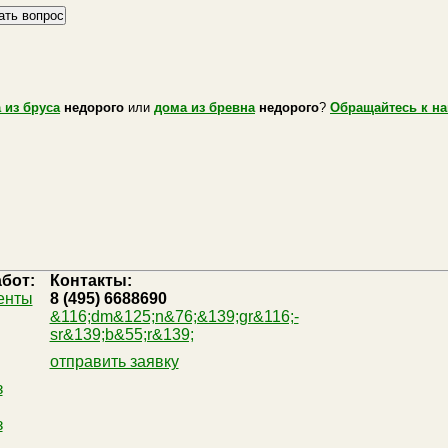
 из бруса
недорого
или
дома из бревна
недорого
?
Обращайтесь к н
бот:
Контакты:
енты
8 (495) 6688690
&116;dm&125;n&76;&139;gr&116;-
sr&139;b&55;r&139;
отправить заявку
з
з