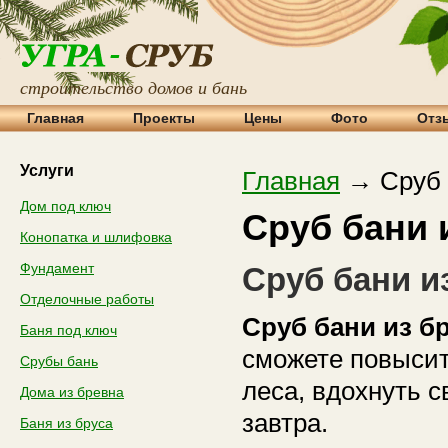
Одрина-мск
строительство домов и бань
Главная
Проекты
Цены
Фото
Отз
Услуги
Главная
→
Сруб 
Дом под ключ
Сруб бани 
Конопатка и шлифовка
Фундамент
Сруб бани и
Отделочные работы
Сруб бани из б
Баня под ключ
сможете повысит
Срубы бань
леса, вдохнуть 
Дома из бревна
завтра.
Баня из бруса