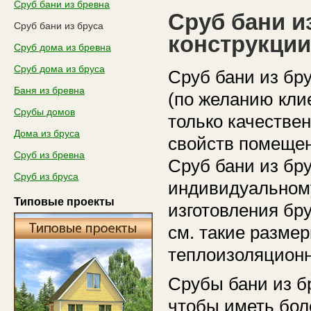
Сруб бани из бревна
Сруб бани и
Сруб бани из бруса
конструкции
Сруб дома из бревна
Сруб дома из бруса
Сруб бани из бру
Баня из бревна
(по желанию кли
Срубы домов
только качестве
Дома из бруса
свойств помещен
Сруб из бревна
Сруб бани из бр
Сруб из бруса
индивидуальному
Типовые проекты
изготовления бр
см. такие разме
теплоизоляционн
Срубы бани из б
чтобы иметь бол